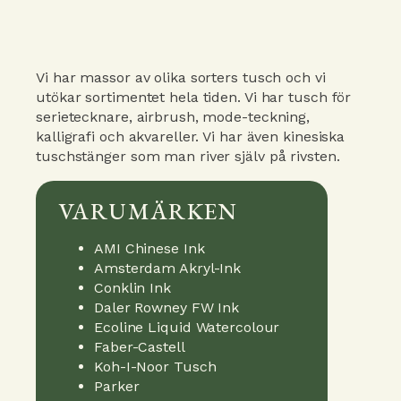
Vi har massor av olika sorters tusch och vi
utökar sortimentet hela tiden. Vi har tusch för
serietecknare, airbrush, mode-teckning,
kalligrafi och akvareller. Vi har även kinesiska
tuschstänger som man river själv på rivsten.
VARUMÄRKEN
AMI Chinese Ink
Amsterdam Akryl-Ink
Conklin Ink
Daler Rowney FW Ink
Ecoline Liquid Watercolour
Faber-Castell
Koh-I-Noor Tusch
Parker